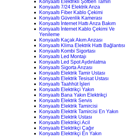
Konyaaltı Elektrikli Şofben Tamiri
Konyaaltı 7/24 Elektrik Arıza
Konyaaltı Fiber Kablo Çekimi
Konyaaltı Güvenlik Kamerası
Konyaaltı İnternet Hattı Arıza Bakım
Konyaaltı İnternet Kablo Çekimi Ve
Yenileme
Konyaaltı Kaçak Akım Arızası
Konyaaltı Klima Elektrik Hattı Bağlantısı
Konyaaltı Kombi Sigortası
Konyaaltı Led Montajı
Konyaaltı Led Spot Aydınlatma
Konyaaltı Sigorta Arızası
Konyaaltı Elektrik Tamir Ustası
Konyaaltı Elektrik Tesisat Ustası
Konyaaltı Taahhüt İşleri
Konyaaltı Elektrikçi Yakın
Konyaaltı Bana Yakın Elektrikçi
Konyaaltı Elektrik Servis
Konyaaltı Elektrik Tamircisi
Konyaaltı Elektrik Tamircisi En Yakın
Konyaaltı Elektrik Ustası
Konyaaltı Elektrikçi Acil
Konyaaltı Elektrikçi Çağır
Konyaaltı Elektrikçi En Yakın