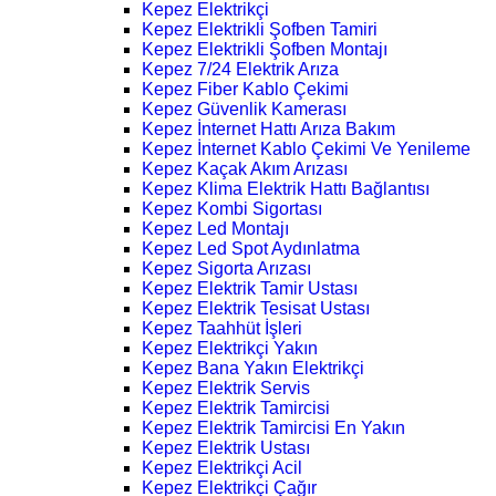
Kepez Elektrikçi
Kepez Elektrikli Şofben Tamiri
Kepez Elektrikli Şofben Montajı
Kepez 7/24 Elektrik Arıza
Kepez Fiber Kablo Çekimi
Kepez Güvenlik Kamerası
Kepez İnternet Hattı Arıza Bakım
Kepez İnternet Kablo Çekimi Ve Yenileme
Kepez Kaçak Akım Arızası
Kepez Klima Elektrik Hattı Bağlantısı
Kepez Kombi Sigortası
Kepez Led Montajı
Kepez Led Spot Aydınlatma
Kepez Sigorta Arızası
Kepez Elektrik Tamir Ustası
Kepez Elektrik Tesisat Ustası
Kepez Taahhüt İşleri
Kepez Elektrikçi Yakın
Kepez Bana Yakın Elektrikçi
Kepez Elektrik Servis
Kepez Elektrik Tamircisi
Kepez Elektrik Tamircisi En Yakın
Kepez Elektrik Ustası
Kepez Elektrikçi Acil
Kepez Elektrikçi Çağır