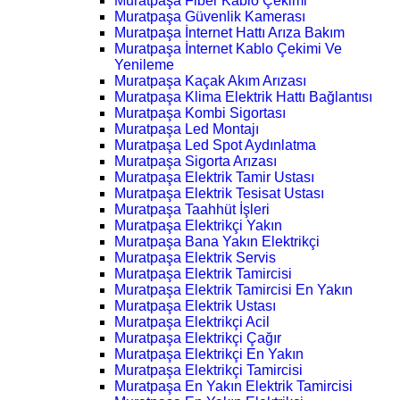
Muratpaşa Fiber Kablo Çekimi
Muratpaşa Güvenlik Kamerası
Muratpaşa İnternet Hattı Arıza Bakım
Muratpaşa İnternet Kablo Çekimi Ve
Yenileme
Muratpaşa Kaçak Akım Arızası
Muratpaşa Klima Elektrik Hattı Bağlantısı
Muratpaşa Kombi Sigortası
Muratpaşa Led Montajı
Muratpaşa Led Spot Aydınlatma
Muratpaşa Sigorta Arızası
Muratpaşa Elektrik Tamir Ustası
Muratpaşa Elektrik Tesisat Ustası
Muratpaşa Taahhüt İşleri
Muratpaşa Elektrikçi Yakın
Muratpaşa Bana Yakın Elektrikçi
Muratpaşa Elektrik Servis
Muratpaşa Elektrik Tamircisi
Muratpaşa Elektrik Tamircisi En Yakın
Muratpaşa Elektrik Ustası
Muratpaşa Elektrikçi Acil
Muratpaşa Elektrikçi Çağır
Muratpaşa Elektrikçi En Yakın
Muratpaşa Elektrikçi Tamircisi
Muratpaşa En Yakın Elektrik Tamircisi