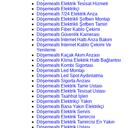
Döşemealtı Elektrik Tesisat Hizmeti
Döşemealtı Elektrikçi
Döşemealtı 7/24 Elektrik Arıza
Döşemealtı Elektrikli Şofben Montajı
Döşemealtı Elektrikli Şofben Tamiri
Döşemealtı Fiber Kablo Çekimi
Döşemealtı Güvenlik Kamerası
Döşemealtı İnternet Hattı Arıza Bakım
Döşemealtı İnternet Kablo Çekimi Ve
Yenileme
Döşemealtı Kaçak Akım Arızası
Döşemealtı Klima Elektrik Hattı Bağlantısı
Döşemealtı Kombi Sigortası
Döşemealtı Led Montajı
Döşemealtı Led Spot Aydınlatma
Döşemealtı Sigorta Arızası
Döşemealtı Elektrik Tamir Ustası
Döşemealtı Elektrik Tesisat Ustası
Döşemealtı Taahhüt İşleri
Döşemealtı Elektrikçi Yakın
Döşemealtı Bana Yakın Elektrikçi
Döşemealtı Elektrik Servis
Döşemealtı Elektrik Tamircisi
Döşemealtı Elektrik Tamircisi En Yakın
Döşemealtı Elektrik Ustası