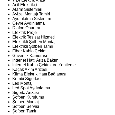
7/24 Elektrik Arıza
Acil Elektrikçi
Alarm Sistemleri
Avize Montajı Tamiri
Aydınlatma Sistemmi
Çevre Aydınlatma
Diafon Onarımı
Elektrik Proje
Elektrik Tesisat Hizmeti
Elektrikli Şofben Montaj
Elektrikli Şofben Tamir
Fiber Kablo Çekimi
Güvenlik Kamerası
İnternet Hattı Arıza Bakım
İnternet Kablo Çekimi Ve Yenileme
Kaçak Akım Arızası
Klima Elektrik Hattı Bağlantısı
Kombi Sigortası
Led Montajı
Led Spot Aydınlatma
Sigorta Arızası
Şofben Kurulumu
Şofben Montaj
Şofben Servisi
Şofben Tamiri