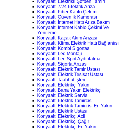
Konyaaltı Elektrikli Şofben Tamiri
Konyaaltı 7/24 Elektrik Arıza
Konyaaltı Fiber Kablo Çekimi
Konyaaltı Güvenlik Kamerası
Konyaaltı İnternet Hattı Arıza Bakım
Konyaaltı İnternet Kablo Çekimi Ve
Yenileme
Konyaaltı Kaçak Akım Arızası
Konyaaltı Klima Elektrik Hattı Bağlantısı
Konyaaltı Kombi Sigortası
Konyaaltı Led Montajı
Konyaaltı Led Spot Aydınlatma
Konyaaltı Sigorta Arızası
Konyaaltı Elektrik Tamir Ustası
Konyaaltı Elektrik Tesisat Ustası
Konyaaltı Taahhüt İşleri
Konyaaltı Elektrikçi Yakın
Konyaaltı Bana Yakın Elektrikçi
Konyaaltı Elektrik Servis
Konyaaltı Elektrik Tamircisi
Konyaaltı Elektrik Tamircisi En Yakın
Konyaaltı Elektrik Ustası
Konyaaltı Elektrikçi Acil
Konyaaltı Elektrikçi Çağır
Konyaaltı Elektrikçi En Yakın