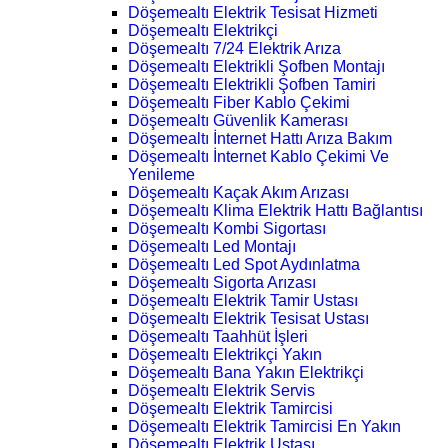
Döşemealtı Elektrik Tesisat Hizmeti
Döşemealtı Elektrikçi
Döşemealtı 7/24 Elektrik Arıza
Döşemealtı Elektrikli Şofben Montajı
Döşemealtı Elektrikli Şofben Tamiri
Döşemealtı Fiber Kablo Çekimi
Döşemealtı Güvenlik Kamerası
Döşemealtı İnternet Hattı Arıza Bakım
Döşemealtı İnternet Kablo Çekimi Ve
Yenileme
Döşemealtı Kaçak Akım Arızası
Döşemealtı Klima Elektrik Hattı Bağlantısı
Döşemealtı Kombi Sigortası
Döşemealtı Led Montajı
Döşemealtı Led Spot Aydınlatma
Döşemealtı Sigorta Arızası
Döşemealtı Elektrik Tamir Ustası
Döşemealtı Elektrik Tesisat Ustası
Döşemealtı Taahhüt İşleri
Döşemealtı Elektrikçi Yakın
Döşemealtı Bana Yakın Elektrikçi
Döşemealtı Elektrik Servis
Döşemealtı Elektrik Tamircisi
Döşemealtı Elektrik Tamircisi En Yakın
Döşemealtı Elektrik Ustası