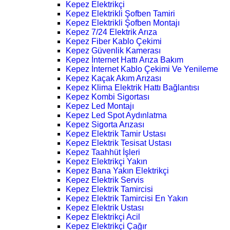
Kepez Elektrikçi
Kepez Elektrikli Şofben Tamiri
Kepez Elektrikli Şofben Montajı
Kepez 7/24 Elektrik Arıza
Kepez Fiber Kablo Çekimi
Kepez Güvenlik Kamerası
Kepez İnternet Hattı Arıza Bakım
Kepez İnternet Kablo Çekimi Ve Yenileme
Kepez Kaçak Akım Arızası
Kepez Klima Elektrik Hattı Bağlantısı
Kepez Kombi Sigortası
Kepez Led Montajı
Kepez Led Spot Aydınlatma
Kepez Sigorta Arızası
Kepez Elektrik Tamir Ustası
Kepez Elektrik Tesisat Ustası
Kepez Taahhüt İşleri
Kepez Elektrikçi Yakın
Kepez Bana Yakın Elektrikçi
Kepez Elektrik Servis
Kepez Elektrik Tamircisi
Kepez Elektrik Tamircisi En Yakın
Kepez Elektrik Ustası
Kepez Elektrikçi Acil
Kepez Elektrikçi Çağır