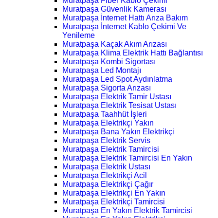
Muratpaşa Fiber Kablo Çekimi
Muratpaşa Güvenlik Kamerası
Muratpaşa İnternet Hattı Arıza Bakım
Muratpaşa İnternet Kablo Çekimi Ve
Yenileme
Muratpaşa Kaçak Akım Arızası
Muratpaşa Klima Elektrik Hattı Bağlantısı
Muratpaşa Kombi Sigortası
Muratpaşa Led Montajı
Muratpaşa Led Spot Aydınlatma
Muratpaşa Sigorta Arızası
Muratpaşa Elektrik Tamir Ustası
Muratpaşa Elektrik Tesisat Ustası
Muratpaşa Taahhüt İşleri
Muratpaşa Elektrikçi Yakın
Muratpaşa Bana Yakın Elektrikçi
Muratpaşa Elektrik Servis
Muratpaşa Elektrik Tamircisi
Muratpaşa Elektrik Tamircisi En Yakın
Muratpaşa Elektrik Ustası
Muratpaşa Elektrikçi Acil
Muratpaşa Elektrikçi Çağır
Muratpaşa Elektrikçi En Yakın
Muratpaşa Elektrikçi Tamircisi
Muratpaşa En Yakın Elektrik Tamircisi