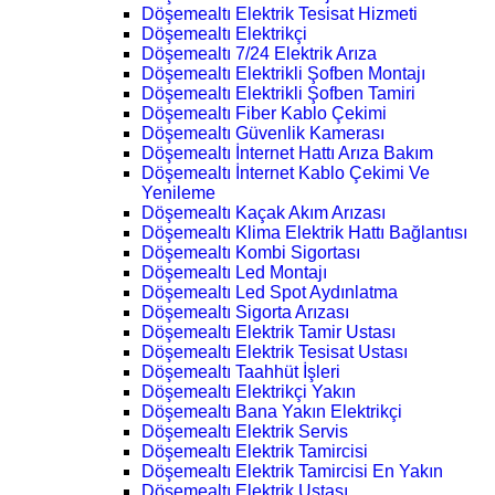
Döşemealtı Elektrik Tesisat Hizmeti
Döşemealtı Elektrikçi
Döşemealtı 7/24 Elektrik Arıza
Döşemealtı Elektrikli Şofben Montajı
Döşemealtı Elektrikli Şofben Tamiri
Döşemealtı Fiber Kablo Çekimi
Döşemealtı Güvenlik Kamerası
Döşemealtı İnternet Hattı Arıza Bakım
Döşemealtı İnternet Kablo Çekimi Ve
Yenileme
Döşemealtı Kaçak Akım Arızası
Döşemealtı Klima Elektrik Hattı Bağlantısı
Döşemealtı Kombi Sigortası
Döşemealtı Led Montajı
Döşemealtı Led Spot Aydınlatma
Döşemealtı Sigorta Arızası
Döşemealtı Elektrik Tamir Ustası
Döşemealtı Elektrik Tesisat Ustası
Döşemealtı Taahhüt İşleri
Döşemealtı Elektrikçi Yakın
Döşemealtı Bana Yakın Elektrikçi
Döşemealtı Elektrik Servis
Döşemealtı Elektrik Tamircisi
Döşemealtı Elektrik Tamircisi En Yakın
Döşemealtı Elektrik Ustası