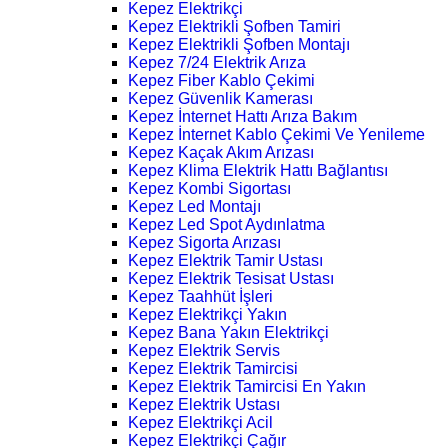
Kepez Elektrikçi
Kepez Elektrikli Şofben Tamiri
Kepez Elektrikli Şofben Montajı
Kepez 7/24 Elektrik Arıza
Kepez Fiber Kablo Çekimi
Kepez Güvenlik Kamerası
Kepez İnternet Hattı Arıza Bakım
Kepez İnternet Kablo Çekimi Ve Yenileme
Kepez Kaçak Akım Arızası
Kepez Klima Elektrik Hattı Bağlantısı
Kepez Kombi Sigortası
Kepez Led Montajı
Kepez Led Spot Aydınlatma
Kepez Sigorta Arızası
Kepez Elektrik Tamir Ustası
Kepez Elektrik Tesisat Ustası
Kepez Taahhüt İşleri
Kepez Elektrikçi Yakın
Kepez Bana Yakın Elektrikçi
Kepez Elektrik Servis
Kepez Elektrik Tamircisi
Kepez Elektrik Tamircisi En Yakın
Kepez Elektrik Ustası
Kepez Elektrikçi Acil
Kepez Elektrikçi Çağır