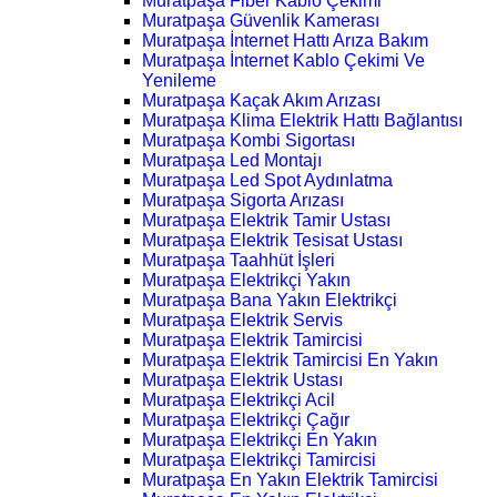
Muratpaşa Fiber Kablo Çekimi
Muratpaşa Güvenlik Kamerası
Muratpaşa İnternet Hattı Arıza Bakım
Muratpaşa İnternet Kablo Çekimi Ve
Yenileme
Muratpaşa Kaçak Akım Arızası
Muratpaşa Klima Elektrik Hattı Bağlantısı
Muratpaşa Kombi Sigortası
Muratpaşa Led Montajı
Muratpaşa Led Spot Aydınlatma
Muratpaşa Sigorta Arızası
Muratpaşa Elektrik Tamir Ustası
Muratpaşa Elektrik Tesisat Ustası
Muratpaşa Taahhüt İşleri
Muratpaşa Elektrikçi Yakın
Muratpaşa Bana Yakın Elektrikçi
Muratpaşa Elektrik Servis
Muratpaşa Elektrik Tamircisi
Muratpaşa Elektrik Tamircisi En Yakın
Muratpaşa Elektrik Ustası
Muratpaşa Elektrikçi Acil
Muratpaşa Elektrikçi Çağır
Muratpaşa Elektrikçi En Yakın
Muratpaşa Elektrikçi Tamircisi
Muratpaşa En Yakın Elektrik Tamircisi