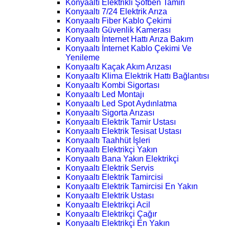
Konyaaltı Elektrikli Şofben Tamiri
Konyaaltı 7/24 Elektrik Arıza
Konyaaltı Fiber Kablo Çekimi
Konyaaltı Güvenlik Kamerası
Konyaaltı İnternet Hattı Arıza Bakım
Konyaaltı İnternet Kablo Çekimi Ve
Yenileme
Konyaaltı Kaçak Akım Arızası
Konyaaltı Klima Elektrik Hattı Bağlantısı
Konyaaltı Kombi Sigortası
Konyaaltı Led Montajı
Konyaaltı Led Spot Aydınlatma
Konyaaltı Sigorta Arızası
Konyaaltı Elektrik Tamir Ustası
Konyaaltı Elektrik Tesisat Ustası
Konyaaltı Taahhüt İşleri
Konyaaltı Elektrikçi Yakın
Konyaaltı Bana Yakın Elektrikçi
Konyaaltı Elektrik Servis
Konyaaltı Elektrik Tamircisi
Konyaaltı Elektrik Tamircisi En Yakın
Konyaaltı Elektrik Ustası
Konyaaltı Elektrikçi Acil
Konyaaltı Elektrikçi Çağır
Konyaaltı Elektrikçi En Yakın