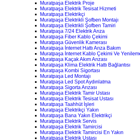
Muratpaşa Elektrik Proje
Muratpaşa Elektrik Tesisat Hizmeti
Muratpaşa Elektrikçi
Muratpaşa Elektrikli Şofben Montajı
Muratpaşa Elektrikli Şofben Tamiri
Muratpaşa 7/24 Elektrik Arıza
Muratpaşa Fiber Kablo Çekimi
Muratpaşa Güvenlik Kamerası
Muratpaşa İnternet Hattı Arıza Bakım
Muratpaşa İnternet Kablo Çekimi Ve Yenilem
Muratpaşa Kaçak Akım Arızası
Muratpaşa Klima Elektrik Hattı Bağlantısı
Muratpaşa Kombi Sigortası
Muratpaşa Led Montajı
Muratpaşa Led Spot Aydınlatma
Muratpaşa Sigorta Arızası
Muratpaşa Elektrik Tamir Ustası
Muratpaşa Elektrik Tesisat Ustası
Muratpaşa Taahhüt İşleri
Muratpaşa Elektrikçi Yakın
Muratpaşa Bana Yakın Elektrikçi
Muratpaşa Elektrik Servis
Muratpaşa Elektrik Tamircisi
Muratpaşa Elektrik Tamircisi En Yakın
Muratpaşa Elektrik Ustası