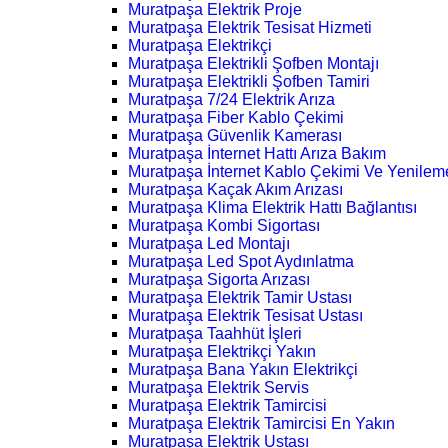
Muratpaşa Elektrik Proje
Muratpaşa Elektrik Tesisat Hizmeti
Muratpaşa Elektrikçi
Muratpaşa Elektrikli Şofben Montajı
Muratpaşa Elektrikli Şofben Tamiri
Muratpaşa 7/24 Elektrik Arıza
Muratpaşa Fiber Kablo Çekimi
Muratpaşa Güvenlik Kamerası
Muratpaşa İnternet Hattı Arıza Bakım
Muratpaşa İnternet Kablo Çekimi Ve Yenilem
Muratpaşa Kaçak Akım Arızası
Muratpaşa Klima Elektrik Hattı Bağlantısı
Muratpaşa Kombi Sigortası
Muratpaşa Led Montajı
Muratpaşa Led Spot Aydınlatma
Muratpaşa Sigorta Arızası
Muratpaşa Elektrik Tamir Ustası
Muratpaşa Elektrik Tesisat Ustası
Muratpaşa Taahhüt İşleri
Muratpaşa Elektrikçi Yakın
Muratpaşa Bana Yakın Elektrikçi
Muratpaşa Elektrik Servis
Muratpaşa Elektrik Tamircisi
Muratpaşa Elektrik Tamircisi En Yakın
Muratpaşa Elektrik Ustası