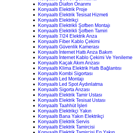
Konyaaltı Diafon Onarımı
Konyaaltı Elektrik Proje
Konyaaltı Elektrik Tesisat Hizmeti
Konyaaltı Elektrikçi
Konyaaltı Elektrikli Şofben Montajı
Konyaaltı Elektrikli Şofben Tamiri
Konyaaltı 7/24 Elektrik Arıza
Konyaaltı Fiber Kablo Çekimi
Konyaaltı Güvenlik Kamerası
Konyaaltı İnternet Hattı Arıza Bakım
Konyaaltı İnternet Kablo Çekimi Ve Yenileme
Konyaaltı Kaçak Akım Arızası
Konyaaltı Klima Elektrik Hattı Bağlantısı
Konyaaltı Kombi Sigortası
Konyaaltı Led Montajı
Konyaaltı Led Spot Aydınlatma
Konyaaltı Sigorta Arızası
Konyaaltı Elektrik Tamir Ustası
Konyaaltı Elektrik Tesisat Ustası
Konyaaltı Taahhüt İşleri
Konyaaltı Elektrikçi Yakın
Konyaaltı Bana Yakın Elektrikçi
Konyaaltı Elektrik Servis
Konyaaltı Elektrik Tamircisi
Konyaaltı Elektrik Tamircisi En Yakın