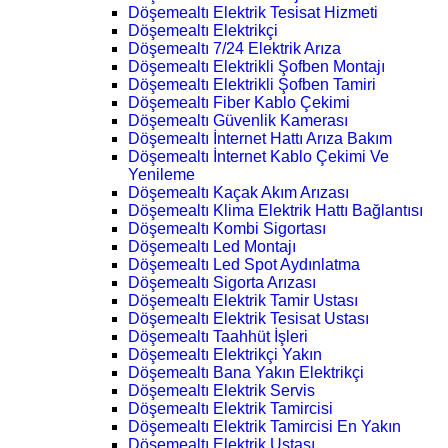
Döşemealtı Elektrik Tesisat Hizmeti
Döşemealtı Elektrikçi
Döşemealtı 7/24 Elektrik Arıza
Döşemealtı Elektrikli Şofben Montajı
Döşemealtı Elektrikli Şofben Tamiri
Döşemealtı Fiber Kablo Çekimi
Döşemealtı Güvenlik Kamerası
Döşemealtı İnternet Hattı Arıza Bakım
Döşemealtı İnternet Kablo Çekimi Ve
Yenileme
Döşemealtı Kaçak Akım Arızası
Döşemealtı Klima Elektrik Hattı Bağlantısı
Döşemealtı Kombi Sigortası
Döşemealtı Led Montajı
Döşemealtı Led Spot Aydınlatma
Döşemealtı Sigorta Arızası
Döşemealtı Elektrik Tamir Ustası
Döşemealtı Elektrik Tesisat Ustası
Döşemealtı Taahhüt İşleri
Döşemealtı Elektrikçi Yakın
Döşemealtı Bana Yakın Elektrikçi
Döşemealtı Elektrik Servis
Döşemealtı Elektrik Tamircisi
Döşemealtı Elektrik Tamircisi En Yakın
Döşemealtı Elektrik Ustası