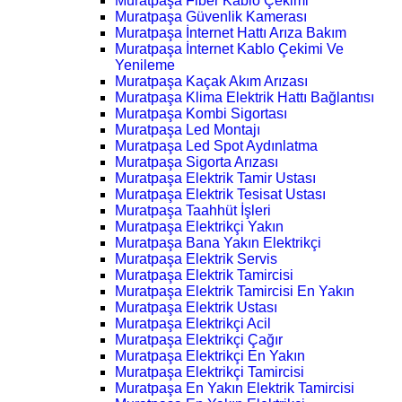
Muratpaşa Fiber Kablo Çekimi
Muratpaşa Güvenlik Kamerası
Muratpaşa İnternet Hattı Arıza Bakım
Muratpaşa İnternet Kablo Çekimi Ve
Yenileme
Muratpaşa Kaçak Akım Arızası
Muratpaşa Klima Elektrik Hattı Bağlantısı
Muratpaşa Kombi Sigortası
Muratpaşa Led Montajı
Muratpaşa Led Spot Aydınlatma
Muratpaşa Sigorta Arızası
Muratpaşa Elektrik Tamir Ustası
Muratpaşa Elektrik Tesisat Ustası
Muratpaşa Taahhüt İşleri
Muratpaşa Elektrikçi Yakın
Muratpaşa Bana Yakın Elektrikçi
Muratpaşa Elektrik Servis
Muratpaşa Elektrik Tamircisi
Muratpaşa Elektrik Tamircisi En Yakın
Muratpaşa Elektrik Ustası
Muratpaşa Elektrikçi Acil
Muratpaşa Elektrikçi Çağır
Muratpaşa Elektrikçi En Yakın
Muratpaşa Elektrikçi Tamircisi
Muratpaşa En Yakın Elektrik Tamircisi