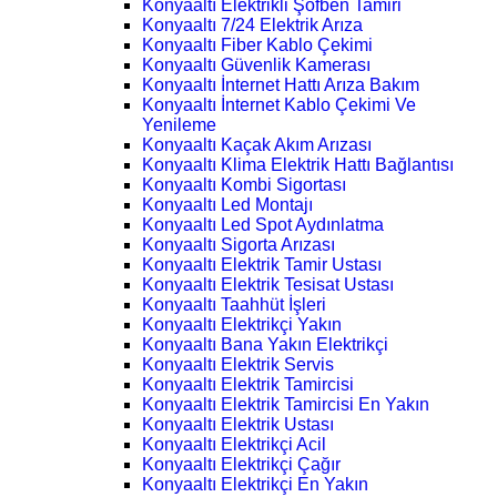
Konyaaltı Elektrikli Şofben Tamiri
Konyaaltı 7/24 Elektrik Arıza
Konyaaltı Fiber Kablo Çekimi
Konyaaltı Güvenlik Kamerası
Konyaaltı İnternet Hattı Arıza Bakım
Konyaaltı İnternet Kablo Çekimi Ve
Yenileme
Konyaaltı Kaçak Akım Arızası
Konyaaltı Klima Elektrik Hattı Bağlantısı
Konyaaltı Kombi Sigortası
Konyaaltı Led Montajı
Konyaaltı Led Spot Aydınlatma
Konyaaltı Sigorta Arızası
Konyaaltı Elektrik Tamir Ustası
Konyaaltı Elektrik Tesisat Ustası
Konyaaltı Taahhüt İşleri
Konyaaltı Elektrikçi Yakın
Konyaaltı Bana Yakın Elektrikçi
Konyaaltı Elektrik Servis
Konyaaltı Elektrik Tamircisi
Konyaaltı Elektrik Tamircisi En Yakın
Konyaaltı Elektrik Ustası
Konyaaltı Elektrikçi Acil
Konyaaltı Elektrikçi Çağır
Konyaaltı Elektrikçi En Yakın