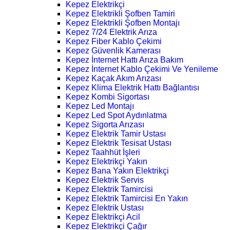
Kepez Elektrikçi
Kepez Elektrikli Şofben Tamiri
Kepez Elektrikli Şofben Montajı
Kepez 7/24 Elektrik Arıza
Kepez Fiber Kablo Çekimi
Kepez Güvenlik Kamerası
Kepez İnternet Hattı Arıza Bakım
Kepez İnternet Kablo Çekimi Ve Yenileme
Kepez Kaçak Akım Arızası
Kepez Klima Elektrik Hattı Bağlantısı
Kepez Kombi Sigortası
Kepez Led Montajı
Kepez Led Spot Aydınlatma
Kepez Sigorta Arızası
Kepez Elektrik Tamir Ustası
Kepez Elektrik Tesisat Ustası
Kepez Taahhüt İşleri
Kepez Elektrikçi Yakın
Kepez Bana Yakın Elektrikçi
Kepez Elektrik Servis
Kepez Elektrik Tamircisi
Kepez Elektrik Tamircisi En Yakın
Kepez Elektrik Ustası
Kepez Elektrikçi Acil
Kepez Elektrikçi Çağır