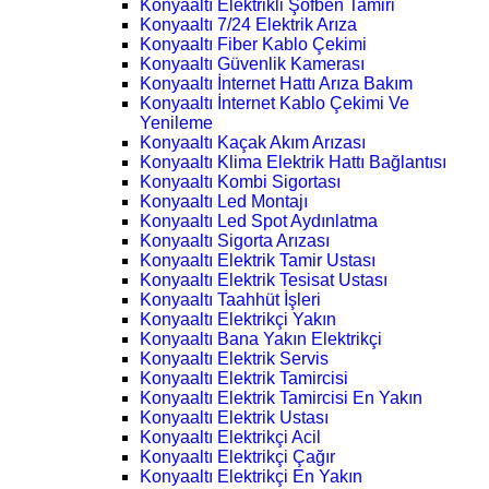
Konyaaltı Elektrikli Şofben Tamiri
Konyaaltı 7/24 Elektrik Arıza
Konyaaltı Fiber Kablo Çekimi
Konyaaltı Güvenlik Kamerası
Konyaaltı İnternet Hattı Arıza Bakım
Konyaaltı İnternet Kablo Çekimi Ve
Yenileme
Konyaaltı Kaçak Akım Arızası
Konyaaltı Klima Elektrik Hattı Bağlantısı
Konyaaltı Kombi Sigortası
Konyaaltı Led Montajı
Konyaaltı Led Spot Aydınlatma
Konyaaltı Sigorta Arızası
Konyaaltı Elektrik Tamir Ustası
Konyaaltı Elektrik Tesisat Ustası
Konyaaltı Taahhüt İşleri
Konyaaltı Elektrikçi Yakın
Konyaaltı Bana Yakın Elektrikçi
Konyaaltı Elektrik Servis
Konyaaltı Elektrik Tamircisi
Konyaaltı Elektrik Tamircisi En Yakın
Konyaaltı Elektrik Ustası
Konyaaltı Elektrikçi Acil
Konyaaltı Elektrikçi Çağır
Konyaaltı Elektrikçi En Yakın