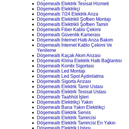
Döşemealtı Elektrik Tesisat Hizmeti
Döşemealtı Elektrikçi
Döşemealtı 7/24 Elektrik Arıza
Döşemealtı Elektrikli Şofben Montajı
Döşemealtı Elektrikli Şofben Tamiri
Döşemealtı Fiber Kablo Çekimi
Döşemealtı Güvenlik Kamerası
Döşemealtı İnternet Hattı Arıza Bakım
Döşemealtı İnternet Kablo Çekimi Ve
Yenileme
Döşemealtı Kaçak Akım Arızası
Döşemealtı Klima Elektrik Hattı Bağlantısı
Döşemealtı Kombi Sigortası
Döşemealtı Led Montajı
Döşemealtı Led Spot Aydınlatma
Döşemealtı Sigorta Arızası
Döşemealtı Elektrik Tamir Ustası
Döşemealtı Elektrik Tesisat Ustası
Döşemealtı Taahhüt İşleri
Döşemealtı Elektrikçi Yakın
Döşemealtı Bana Yakın Elektrikçi
Döşemealtı Elektrik Servis
Döşemealtı Elektrik Tamircisi
Döşemealtı Elektrik Tamircisi En Yakın
Döşemealtı Elektrik Ustası