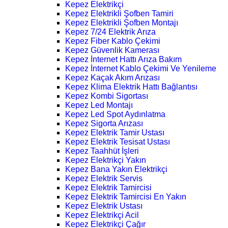
Kepez Elektrikçi
Kepez Elektrikli Şofben Tamiri
Kepez Elektrikli Şofben Montajı
Kepez 7/24 Elektrik Arıza
Kepez Fiber Kablo Çekimi
Kepez Güvenlik Kamerası
Kepez İnternet Hattı Arıza Bakım
Kepez İnternet Kablo Çekimi Ve Yenileme
Kepez Kaçak Akım Arızası
Kepez Klima Elektrik Hattı Bağlantısı
Kepez Kombi Sigortası
Kepez Led Montajı
Kepez Led Spot Aydınlatma
Kepez Sigorta Arızası
Kepez Elektrik Tamir Ustası
Kepez Elektrik Tesisat Ustası
Kepez Taahhüt İşleri
Kepez Elektrikçi Yakın
Kepez Bana Yakın Elektrikçi
Kepez Elektrik Servis
Kepez Elektrik Tamircisi
Kepez Elektrik Tamircisi En Yakın
Kepez Elektrik Ustası
Kepez Elektrikçi Acil
Kepez Elektrikçi Çağır