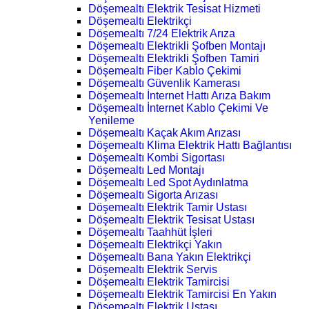
Döşemealtı Elektrik Tesisat Hizmeti
Döşemealtı Elektrikçi
Döşemealtı 7/24 Elektrik Arıza
Döşemealtı Elektrikli Şofben Montajı
Döşemealtı Elektrikli Şofben Tamiri
Döşemealtı Fiber Kablo Çekimi
Döşemealtı Güvenlik Kamerası
Döşemealtı İnternet Hattı Arıza Bakım
Döşemealtı İnternet Kablo Çekimi Ve
Yenileme
Döşemealtı Kaçak Akım Arızası
Döşemealtı Klima Elektrik Hattı Bağlantısı
Döşemealtı Kombi Sigortası
Döşemealtı Led Montajı
Döşemealtı Led Spot Aydınlatma
Döşemealtı Sigorta Arızası
Döşemealtı Elektrik Tamir Ustası
Döşemealtı Elektrik Tesisat Ustası
Döşemealtı Taahhüt İşleri
Döşemealtı Elektrikçi Yakın
Döşemealtı Bana Yakın Elektrikçi
Döşemealtı Elektrik Servis
Döşemealtı Elektrik Tamircisi
Döşemealtı Elektrik Tamircisi En Yakın
Döşemealtı Elektrik Ustası