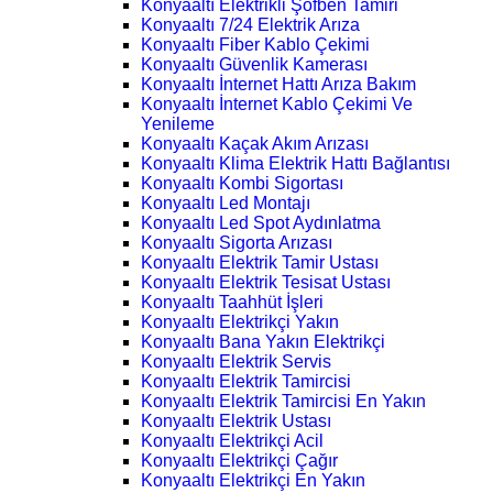
Konyaaltı Elektrikli Şofben Tamiri
Konyaaltı 7/24 Elektrik Arıza
Konyaaltı Fiber Kablo Çekimi
Konyaaltı Güvenlik Kamerası
Konyaaltı İnternet Hattı Arıza Bakım
Konyaaltı İnternet Kablo Çekimi Ve
Yenileme
Konyaaltı Kaçak Akım Arızası
Konyaaltı Klima Elektrik Hattı Bağlantısı
Konyaaltı Kombi Sigortası
Konyaaltı Led Montajı
Konyaaltı Led Spot Aydınlatma
Konyaaltı Sigorta Arızası
Konyaaltı Elektrik Tamir Ustası
Konyaaltı Elektrik Tesisat Ustası
Konyaaltı Taahhüt İşleri
Konyaaltı Elektrikçi Yakın
Konyaaltı Bana Yakın Elektrikçi
Konyaaltı Elektrik Servis
Konyaaltı Elektrik Tamircisi
Konyaaltı Elektrik Tamircisi En Yakın
Konyaaltı Elektrik Ustası
Konyaaltı Elektrikçi Acil
Konyaaltı Elektrikçi Çağır
Konyaaltı Elektrikçi En Yakın