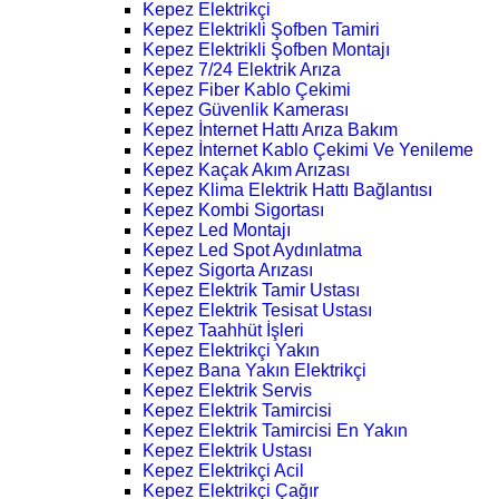
Kepez Elektrikçi
Kepez Elektrikli Şofben Tamiri
Kepez Elektrikli Şofben Montajı
Kepez 7/24 Elektrik Arıza
Kepez Fiber Kablo Çekimi
Kepez Güvenlik Kamerası
Kepez İnternet Hattı Arıza Bakım
Kepez İnternet Kablo Çekimi Ve Yenileme
Kepez Kaçak Akım Arızası
Kepez Klima Elektrik Hattı Bağlantısı
Kepez Kombi Sigortası
Kepez Led Montajı
Kepez Led Spot Aydınlatma
Kepez Sigorta Arızası
Kepez Elektrik Tamir Ustası
Kepez Elektrik Tesisat Ustası
Kepez Taahhüt İşleri
Kepez Elektrikçi Yakın
Kepez Bana Yakın Elektrikçi
Kepez Elektrik Servis
Kepez Elektrik Tamircisi
Kepez Elektrik Tamircisi En Yakın
Kepez Elektrik Ustası
Kepez Elektrikçi Acil
Kepez Elektrikçi Çağır