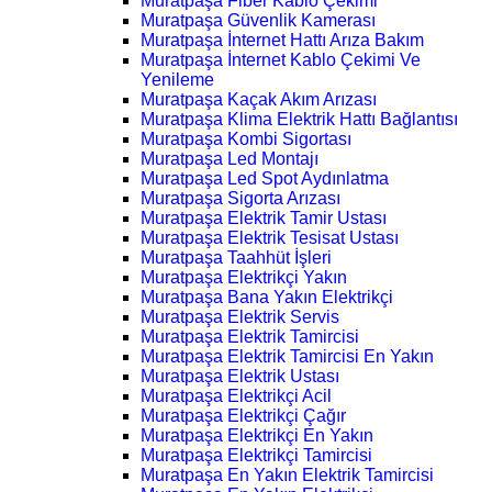
Muratpaşa Fiber Kablo Çekimi
Muratpaşa Güvenlik Kamerası
Muratpaşa İnternet Hattı Arıza Bakım
Muratpaşa İnternet Kablo Çekimi Ve
Yenileme
Muratpaşa Kaçak Akım Arızası
Muratpaşa Klima Elektrik Hattı Bağlantısı
Muratpaşa Kombi Sigortası
Muratpaşa Led Montajı
Muratpaşa Led Spot Aydınlatma
Muratpaşa Sigorta Arızası
Muratpaşa Elektrik Tamir Ustası
Muratpaşa Elektrik Tesisat Ustası
Muratpaşa Taahhüt İşleri
Muratpaşa Elektrikçi Yakın
Muratpaşa Bana Yakın Elektrikçi
Muratpaşa Elektrik Servis
Muratpaşa Elektrik Tamircisi
Muratpaşa Elektrik Tamircisi En Yakın
Muratpaşa Elektrik Ustası
Muratpaşa Elektrikçi Acil
Muratpaşa Elektrikçi Çağır
Muratpaşa Elektrikçi En Yakın
Muratpaşa Elektrikçi Tamircisi
Muratpaşa En Yakın Elektrik Tamircisi