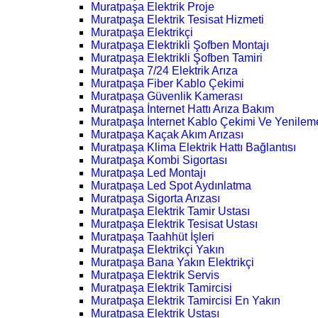
Muratpaşa Elektrik Proje
Muratpaşa Elektrik Tesisat Hizmeti
Muratpaşa Elektrikçi
Muratpaşa Elektrikli Şofben Montajı
Muratpaşa Elektrikli Şofben Tamiri
Muratpaşa 7/24 Elektrik Arıza
Muratpaşa Fiber Kablo Çekimi
Muratpaşa Güvenlik Kamerası
Muratpaşa İnternet Hattı Arıza Bakım
Muratpaşa İnternet Kablo Çekimi Ve Yenilem
Muratpaşa Kaçak Akım Arızası
Muratpaşa Klima Elektrik Hattı Bağlantısı
Muratpaşa Kombi Sigortası
Muratpaşa Led Montajı
Muratpaşa Led Spot Aydınlatma
Muratpaşa Sigorta Arızası
Muratpaşa Elektrik Tamir Ustası
Muratpaşa Elektrik Tesisat Ustası
Muratpaşa Taahhüt İşleri
Muratpaşa Elektrikçi Yakın
Muratpaşa Bana Yakın Elektrikçi
Muratpaşa Elektrik Servis
Muratpaşa Elektrik Tamircisi
Muratpaşa Elektrik Tamircisi En Yakın
Muratpaşa Elektrik Ustası