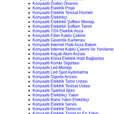
Konyaaltı Diafon Onarımı
Konyaaltı Elektrik Proje
Konyaaltı Elektrik Tesisat Hizmeti
Konyaaltı Elektrikçi
Konyaaltı Elektrikli Şofben Montajı
Konyaaltı Elektrikli Şofben Tamiri
Konyaaltı 7/24 Elektrik Arıza
Konyaaltı Fiber Kablo Çekimi
Konyaaltı Güvenlik Kamerası
Konyaaltı İnternet Hattı Arıza Bakım
Konyaaltı İnternet Kablo Çekimi Ve Yenileme
Konyaaltı Kaçak Akım Arızası
Konyaaltı Klima Elektrik Hattı Bağlantısı
Konyaaltı Kombi Sigortası
Konyaaltı Led Montajı
Konyaaltı Led Spot Aydınlatma
Konyaaltı Sigorta Arızası
Konyaaltı Elektrik Tamir Ustası
Konyaaltı Elektrik Tesisat Ustası
Konyaaltı Taahhüt İşleri
Konyaaltı Elektrikçi Yakın
Konyaaltı Bana Yakın Elektrikçi
Konyaaltı Elektrik Servis
Konyaaltı Elektrik Tamircisi
Konyaaltı Elektrik Tamircisi En Yakın