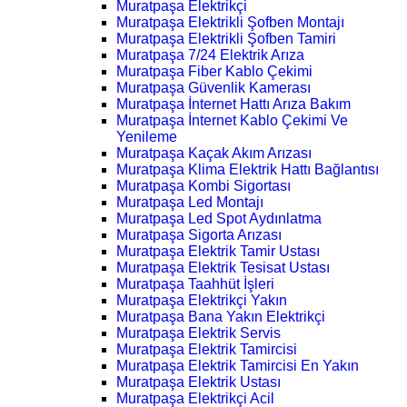
Muratpaşa Elektrikçi
Muratpaşa Elektrikli Şofben Montajı
Muratpaşa Elektrikli Şofben Tamiri
Muratpaşa 7/24 Elektrik Arıza
Muratpaşa Fiber Kablo Çekimi
Muratpaşa Güvenlik Kamerası
Muratpaşa İnternet Hattı Arıza Bakım
Muratpaşa İnternet Kablo Çekimi Ve
Yenileme
Muratpaşa Kaçak Akım Arızası
Muratpaşa Klima Elektrik Hattı Bağlantısı
Muratpaşa Kombi Sigortası
Muratpaşa Led Montajı
Muratpaşa Led Spot Aydınlatma
Muratpaşa Sigorta Arızası
Muratpaşa Elektrik Tamir Ustası
Muratpaşa Elektrik Tesisat Ustası
Muratpaşa Taahhüt İşleri
Muratpaşa Elektrikçi Yakın
Muratpaşa Bana Yakın Elektrikçi
Muratpaşa Elektrik Servis
Muratpaşa Elektrik Tamircisi
Muratpaşa Elektrik Tamircisi En Yakın
Muratpaşa Elektrik Ustası
Muratpaşa Elektrikçi Acil