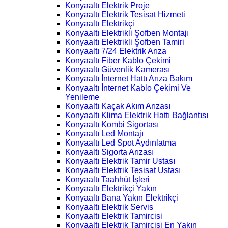
Konyaaltı Elektrik Proje
Konyaaltı Elektrik Tesisat Hizmeti
Konyaaltı Elektrikçi
Konyaaltı Elektrikli Şofben Montajı
Konyaaltı Elektrikli Şofben Tamiri
Konyaaltı 7/24 Elektrik Arıza
Konyaaltı Fiber Kablo Çekimi
Konyaaltı Güvenlik Kamerası
Konyaaltı İnternet Hattı Arıza Bakım
Konyaaltı İnternet Kablo Çekimi Ve
Yenileme
Konyaaltı Kaçak Akım Arızası
Konyaaltı Klima Elektrik Hattı Bağlantısı
Konyaaltı Kombi Sigortası
Konyaaltı Led Montajı
Konyaaltı Led Spot Aydınlatma
Konyaaltı Sigorta Arızası
Konyaaltı Elektrik Tamir Ustası
Konyaaltı Elektrik Tesisat Ustası
Konyaaltı Taahhüt İşleri
Konyaaltı Elektrikçi Yakın
Konyaaltı Bana Yakın Elektrikçi
Konyaaltı Elektrik Servis
Konyaaltı Elektrik Tamircisi
Konyaaltı Elektrik Tamircisi En Yakın