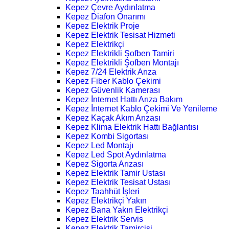
Kepez Çevre Aydınlatma
Kepez Diafon Onarımı
Kepez Elektrik Proje
Kepez Elektrik Tesisat Hizmeti
Kepez Elektrikçi
Kepez Elektrikli Şofben Tamiri
Kepez Elektrikli Şofben Montajı
Kepez 7/24 Elektrik Arıza
Kepez Fiber Kablo Çekimi
Kepez Güvenlik Kamerası
Kepez İnternet Hattı Arıza Bakım
Kepez İnternet Kablo Çekimi Ve Yenileme
Kepez Kaçak Akım Arızası
Kepez Klima Elektrik Hattı Bağlantısı
Kepez Kombi Sigortası
Kepez Led Montajı
Kepez Led Spot Aydınlatma
Kepez Sigorta Arızası
Kepez Elektrik Tamir Ustası
Kepez Elektrik Tesisat Ustası
Kepez Taahhüt İşleri
Kepez Elektrikçi Yakın
Kepez Bana Yakın Elektrikçi
Kepez Elektrik Servis
Kepez Elektrik Tamircisi