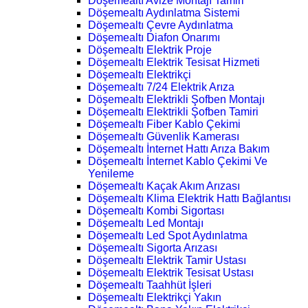
Döşemealtı Avize Montajı Tamiri
Döşemealtı Aydınlatma Sistemi
Döşemealtı Çevre Aydınlatma
Döşemealtı Diafon Onarımı
Döşemealtı Elektrik Proje
Döşemealtı Elektrik Tesisat Hizmeti
Döşemealtı Elektrikçi
Döşemealtı 7/24 Elektrik Arıza
Döşemealtı Elektrikli Şofben Montajı
Döşemealtı Elektrikli Şofben Tamiri
Döşemealtı Fiber Kablo Çekimi
Döşemealtı Güvenlik Kamerası
Döşemealtı İnternet Hattı Arıza Bakım
Döşemealtı İnternet Kablo Çekimi Ve
Yenileme
Döşemealtı Kaçak Akım Arızası
Döşemealtı Klima Elektrik Hattı Bağlantısı
Döşemealtı Kombi Sigortası
Döşemealtı Led Montajı
Döşemealtı Led Spot Aydınlatma
Döşemealtı Sigorta Arızası
Döşemealtı Elektrik Tamir Ustası
Döşemealtı Elektrik Tesisat Ustası
Döşemealtı Taahhüt İşleri
Döşemealtı Elektrikçi Yakın