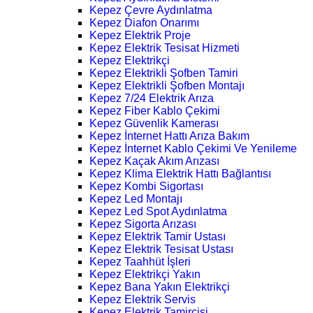
Kepez Çevre Aydınlatma
Kepez Diafon Onarımı
Kepez Elektrik Proje
Kepez Elektrik Tesisat Hizmeti
Kepez Elektrikçi
Kepez Elektrikli Şofben Tamiri
Kepez Elektrikli Şofben Montajı
Kepez 7/24 Elektrik Arıza
Kepez Fiber Kablo Çekimi
Kepez Güvenlik Kamerası
Kepez İnternet Hattı Arıza Bakım
Kepez İnternet Kablo Çekimi Ve Yenileme
Kepez Kaçak Akım Arızası
Kepez Klima Elektrik Hattı Bağlantısı
Kepez Kombi Sigortası
Kepez Led Montajı
Kepez Led Spot Aydınlatma
Kepez Sigorta Arızası
Kepez Elektrik Tamir Ustası
Kepez Elektrik Tesisat Ustası
Kepez Taahhüt İşleri
Kepez Elektrikçi Yakın
Kepez Bana Yakın Elektrikçi
Kepez Elektrik Servis
Kepez Elektrik Tamircisi