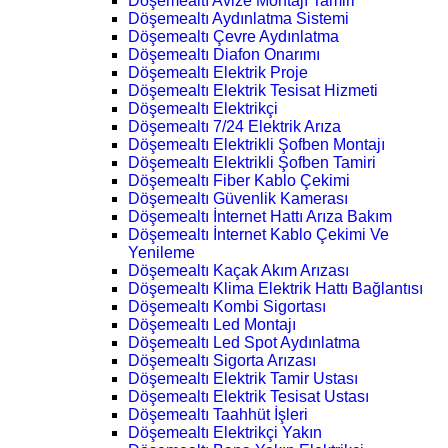
Döşemealtı Avize Montajı Tamiri
Döşemealtı Aydınlatma Sistemi
Döşemealtı Çevre Aydınlatma
Döşemealtı Diafon Onarımı
Döşemealtı Elektrik Proje
Döşemealtı Elektrik Tesisat Hizmeti
Döşemealtı Elektrikçi
Döşemealtı 7/24 Elektrik Arıza
Döşemealtı Elektrikli Şofben Montajı
Döşemealtı Elektrikli Şofben Tamiri
Döşemealtı Fiber Kablo Çekimi
Döşemealtı Güvenlik Kamerası
Döşemealtı İnternet Hattı Arıza Bakım
Döşemealtı İnternet Kablo Çekimi Ve
Yenileme
Döşemealtı Kaçak Akım Arızası
Döşemealtı Klima Elektrik Hattı Bağlantısı
Döşemealtı Kombi Sigortası
Döşemealtı Led Montajı
Döşemealtı Led Spot Aydınlatma
Döşemealtı Sigorta Arızası
Döşemealtı Elektrik Tamir Ustası
Döşemealtı Elektrik Tesisat Ustası
Döşemealtı Taahhüt İşleri
Döşemealtı Elektrikçi Yakın