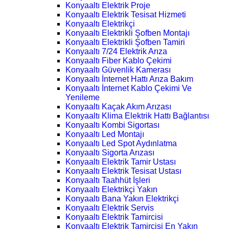
Konyaaltı Elektrik Proje
Konyaaltı Elektrik Tesisat Hizmeti
Konyaaltı Elektrikçi
Konyaaltı Elektrikli Şofben Montajı
Konyaaltı Elektrikli Şofben Tamiri
Konyaaltı 7/24 Elektrik Arıza
Konyaaltı Fiber Kablo Çekimi
Konyaaltı Güvenlik Kamerası
Konyaaltı İnternet Hattı Arıza Bakım
Konyaaltı İnternet Kablo Çekimi Ve
Yenileme
Konyaaltı Kaçak Akım Arızası
Konyaaltı Klima Elektrik Hattı Bağlantısı
Konyaaltı Kombi Sigortası
Konyaaltı Led Montajı
Konyaaltı Led Spot Aydınlatma
Konyaaltı Sigorta Arızası
Konyaaltı Elektrik Tamir Ustası
Konyaaltı Elektrik Tesisat Ustası
Konyaaltı Taahhüt İşleri
Konyaaltı Elektrikçi Yakın
Konyaaltı Bana Yakın Elektrikçi
Konyaaltı Elektrik Servis
Konyaaltı Elektrik Tamircisi
Konyaaltı Elektrik Tamircisi En Yakın