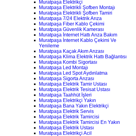
Muratpaşa Elektrikçi
Muratpaşa Elektrikli Şofben Montajı
Muratpaşa Elektrikli Şofben Tamiri
Muratpaşa 7/24 Elektrik Arıza
Muratpaşa Fiber Kablo Çekimi
Muratpaşa Güvenlik Kamerası
Muratpaşa İnternet Hattı Arıza Bakım
Muratpaşa İnternet Kablo Çekimi Ve
Yenileme
Muratpaşa Kaçak Akım Arızası
Muratpaşa Klima Elektrik Hattı Bağlantısı
Muratpaşa Kombi Sigortası
Muratpaşa Led Montajı
Muratpaşa Led Spot Aydınlatma
Muratpaşa Sigorta Arızası
Muratpaşa Elektrik Tamir Ustası
Muratpaşa Elektrik Tesisat Ustası
Muratpaşa Taahhüt İşleri
Muratpaşa Elektrikçi Yakın
Muratpaşa Bana Yakın Elektrikçi
Muratpaşa Elektrik Servis
Muratpaşa Elektrik Tamircisi
Muratpaşa Elektrik Tamircisi En Yakın
Muratpaşa Elektrik Ustası
Muratpaşa Elektrikçi Acil