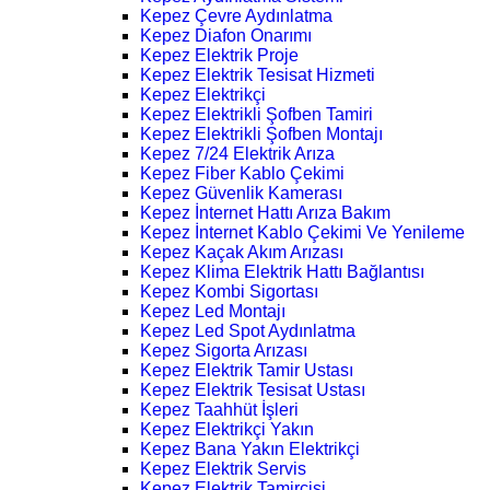
Kepez Çevre Aydınlatma
Kepez Diafon Onarımı
Kepez Elektrik Proje
Kepez Elektrik Tesisat Hizmeti
Kepez Elektrikçi
Kepez Elektrikli Şofben Tamiri
Kepez Elektrikli Şofben Montajı
Kepez 7/24 Elektrik Arıza
Kepez Fiber Kablo Çekimi
Kepez Güvenlik Kamerası
Kepez İnternet Hattı Arıza Bakım
Kepez İnternet Kablo Çekimi Ve Yenileme
Kepez Kaçak Akım Arızası
Kepez Klima Elektrik Hattı Bağlantısı
Kepez Kombi Sigortası
Kepez Led Montajı
Kepez Led Spot Aydınlatma
Kepez Sigorta Arızası
Kepez Elektrik Tamir Ustası
Kepez Elektrik Tesisat Ustası
Kepez Taahhüt İşleri
Kepez Elektrikçi Yakın
Kepez Bana Yakın Elektrikçi
Kepez Elektrik Servis
Kepez Elektrik Tamircisi