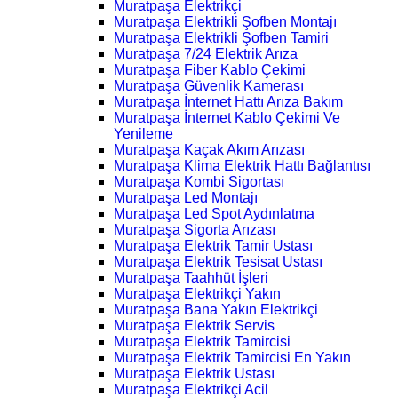
Muratpaşa Elektrikçi
Muratpaşa Elektrikli Şofben Montajı
Muratpaşa Elektrikli Şofben Tamiri
Muratpaşa 7/24 Elektrik Arıza
Muratpaşa Fiber Kablo Çekimi
Muratpaşa Güvenlik Kamerası
Muratpaşa İnternet Hattı Arıza Bakım
Muratpaşa İnternet Kablo Çekimi Ve
Yenileme
Muratpaşa Kaçak Akım Arızası
Muratpaşa Klima Elektrik Hattı Bağlantısı
Muratpaşa Kombi Sigortası
Muratpaşa Led Montajı
Muratpaşa Led Spot Aydınlatma
Muratpaşa Sigorta Arızası
Muratpaşa Elektrik Tamir Ustası
Muratpaşa Elektrik Tesisat Ustası
Muratpaşa Taahhüt İşleri
Muratpaşa Elektrikçi Yakın
Muratpaşa Bana Yakın Elektrikçi
Muratpaşa Elektrik Servis
Muratpaşa Elektrik Tamircisi
Muratpaşa Elektrik Tamircisi En Yakın
Muratpaşa Elektrik Ustası
Muratpaşa Elektrikçi Acil