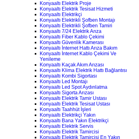
Konyaaltı Elektrik Proje
Konyaaltı Elektrik Tesisat Hizmeti
Konyaaltı Elektrikçi
Konyaaltı Elektrikli Şofben Montajı
Konyaaltı Elektrikli Şofben Tamiri
Konyaaltı 7/24 Elektrik Arıza
Konyaaltı Fiber Kablo Çekimi
Konyaaltı Güvenlik Kamerası
Konyaaltı İnternet Hattı Arıza Bakım
Konyaaltı İnternet Kablo Çekimi Ve
Yenileme
Konyaaltı Kaçak Akım Arızası
Konyaaltı Klima Elektrik Hattı Bağlantısı
Konyaaltı Kombi Sigortası
Konyaaltı Led Montajı
Konyaaltı Led Spot Aydınlatma
Konyaaltı Sigorta Arızası
Konyaaltı Elektrik Tamir Ustası
Konyaaltı Elektrik Tesisat Ustası
Konyaaltı Taahhüt İşleri
Konyaaltı Elektrikçi Yakın
Konyaaltı Bana Yakın Elektrikçi
Konyaaltı Elektrik Servis
Konyaaltı Elektrik Tamircisi
Konyaaltı Elektrik Tamircisi En Yakın