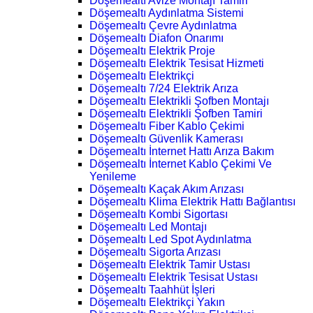
Döşemealtı Avize Montajı Tamiri
Döşemealtı Aydınlatma Sistemi
Döşemealtı Çevre Aydınlatma
Döşemealtı Diafon Onarımı
Döşemealtı Elektrik Proje
Döşemealtı Elektrik Tesisat Hizmeti
Döşemealtı Elektrikçi
Döşemealtı 7/24 Elektrik Arıza
Döşemealtı Elektrikli Şofben Montajı
Döşemealtı Elektrikli Şofben Tamiri
Döşemealtı Fiber Kablo Çekimi
Döşemealtı Güvenlik Kamerası
Döşemealtı İnternet Hattı Arıza Bakım
Döşemealtı İnternet Kablo Çekimi Ve
Yenileme
Döşemealtı Kaçak Akım Arızası
Döşemealtı Klima Elektrik Hattı Bağlantısı
Döşemealtı Kombi Sigortası
Döşemealtı Led Montajı
Döşemealtı Led Spot Aydınlatma
Döşemealtı Sigorta Arızası
Döşemealtı Elektrik Tamir Ustası
Döşemealtı Elektrik Tesisat Ustası
Döşemealtı Taahhüt İşleri
Döşemealtı Elektrikçi Yakın