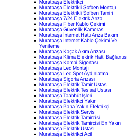
Muratpaşa Elektrikçi
Muratpaşa Elektrikli Şofben Montajı
Muratpaşa Elektrikli Şofben Tamiri
Muratpaşa 7/24 Elektrik Arıza
Muratpaşa Fiber Kablo Çekimi
Muratpaşa Güvenlik Kamerası
Muratpaşa İnternet Hattı Arıza Bakım
Muratpaşa İnternet Kablo Çekimi Ve
Yenileme
Muratpaşa Kaçak Akım Arızası
Muratpaşa Klima Elektrik Hattı Bağlantısı
Muratpaşa Kombi Sigortası
Muratpaşa Led Montajı
Muratpaşa Led Spot Aydınlatma
Muratpaşa Sigorta Arızası
Muratpaşa Elektrik Tamir Ustası
Muratpaşa Elektrik Tesisat Ustası
Muratpaşa Taahhüt İşleri
Muratpaşa Elektrikçi Yakın
Muratpaşa Bana Yakın Elektrikçi
Muratpaşa Elektrik Servis
Muratpaşa Elektrik Tamircisi
Muratpaşa Elektrik Tamircisi En Yakın
Muratpaşa Elektrik Ustası
Muratpaşa Elektrikçi Acil