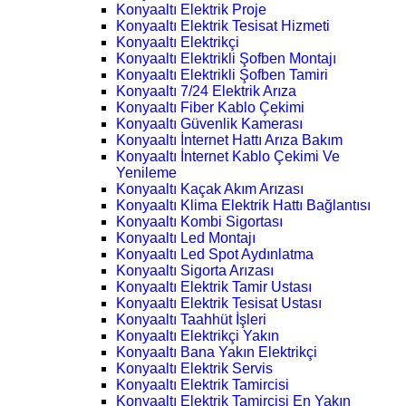
Konyaaltı Elektrik Proje
Konyaaltı Elektrik Tesisat Hizmeti
Konyaaltı Elektrikçi
Konyaaltı Elektrikli Şofben Montajı
Konyaaltı Elektrikli Şofben Tamiri
Konyaaltı 7/24 Elektrik Arıza
Konyaaltı Fiber Kablo Çekimi
Konyaaltı Güvenlik Kamerası
Konyaaltı İnternet Hattı Arıza Bakım
Konyaaltı İnternet Kablo Çekimi Ve
Yenileme
Konyaaltı Kaçak Akım Arızası
Konyaaltı Klima Elektrik Hattı Bağlantısı
Konyaaltı Kombi Sigortası
Konyaaltı Led Montajı
Konyaaltı Led Spot Aydınlatma
Konyaaltı Sigorta Arızası
Konyaaltı Elektrik Tamir Ustası
Konyaaltı Elektrik Tesisat Ustası
Konyaaltı Taahhüt İşleri
Konyaaltı Elektrikçi Yakın
Konyaaltı Bana Yakın Elektrikçi
Konyaaltı Elektrik Servis
Konyaaltı Elektrik Tamircisi
Konyaaltı Elektrik Tamircisi En Yakın