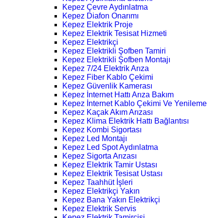
Kepez Çevre Aydınlatma
Kepez Diafon Onarımı
Kepez Elektrik Proje
Kepez Elektrik Tesisat Hizmeti
Kepez Elektrikçi
Kepez Elektrikli Şofben Tamiri
Kepez Elektrikli Şofben Montajı
Kepez 7/24 Elektrik Arıza
Kepez Fiber Kablo Çekimi
Kepez Güvenlik Kamerası
Kepez İnternet Hattı Arıza Bakım
Kepez İnternet Kablo Çekimi Ve Yenileme
Kepez Kaçak Akım Arızası
Kepez Klima Elektrik Hattı Bağlantısı
Kepez Kombi Sigortası
Kepez Led Montajı
Kepez Led Spot Aydınlatma
Kepez Sigorta Arızası
Kepez Elektrik Tamir Ustası
Kepez Elektrik Tesisat Ustası
Kepez Taahhüt İşleri
Kepez Elektrikçi Yakın
Kepez Bana Yakın Elektrikçi
Kepez Elektrik Servis
Kepez Elektrik Tamircisi