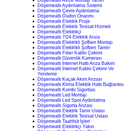
Döşemealtı Avize Montajı Tamiri
Döşemealtı Aydınlatma Sistemi
Döşemealtı Çevre Aydınlatma
Döşemealtı Diafon Onarımı
Döşemealtı Elektrik Proje
Döşemealtı Elektrik Tesisat Hizmeti
Döşemealtı Elektrikçi
Döşemealtı 7/24 Elektrik Arıza
Döşemealtı Elektrikli Şofben Montajı
Döşemealtı Elektrikli Şofben Tamiri
Döşemealtı Fiber Kablo Çekimi
Döşemealtı Güvenlik Kamerası
Döşemealtı İnternet Hattı Arıza Bakım
Döşemealtı İnternet Kablo Çekimi Ve
Yenileme
Döşemealtı Kaçak Akım Arızası
Döşemealtı Klima Elektrik Hattı Bağlantısı
Döşemealtı Kombi Sigortası
Döşemealtı Led Montajı
Döşemealtı Led Spot Aydınlatma
Döşemealtı Sigorta Arızası
Döşemealtı Elektrik Tamir Ustası
Döşemealtı Elektrik Tesisat Ustası
Döşemealtı Taahhüt İşleri
Döşemealtı Elektrikçi Yakın