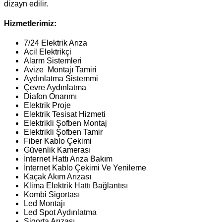
dizayn edilir.
Hizmetlerimiz:
7/24 Elektrik Arıza
Acil Elektrikçi
Alarm Sistemleri
Avize Montajı Tamiri
Aydınlatma Sistemmi
Çevre Aydınlatma
Diafon Onarımı
Elektrik Proje
Elektrik Tesisat Hizmeti
Elektrikli Şofben Montaj
Elektrikli Şofben Tamir
Fiber Kablo Çekimi
Güvenlik Kamerası
İnternet Hattı Arıza Bakım
İnternet Kablo Çekimi Ve Yenileme
Kaçak Akım Arızası
Klima Elektrik Hattı Bağlantısı
Kombi Sigortası
Led Montajı
Led Spot Aydınlatma
Sigorta Arızası