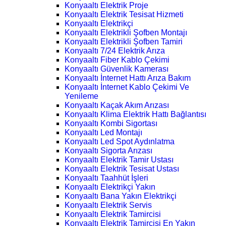
Konyaaltı Elektrik Proje
Konyaaltı Elektrik Tesisat Hizmeti
Konyaaltı Elektrikçi
Konyaaltı Elektrikli Şofben Montajı
Konyaaltı Elektrikli Şofben Tamiri
Konyaaltı 7/24 Elektrik Arıza
Konyaaltı Fiber Kablo Çekimi
Konyaaltı Güvenlik Kamerası
Konyaaltı İnternet Hattı Arıza Bakım
Konyaaltı İnternet Kablo Çekimi Ve
Yenileme
Konyaaltı Kaçak Akım Arızası
Konyaaltı Klima Elektrik Hattı Bağlantısı
Konyaaltı Kombi Sigortası
Konyaaltı Led Montajı
Konyaaltı Led Spot Aydınlatma
Konyaaltı Sigorta Arızası
Konyaaltı Elektrik Tamir Ustası
Konyaaltı Elektrik Tesisat Ustası
Konyaaltı Taahhüt İşleri
Konyaaltı Elektrikçi Yakın
Konyaaltı Bana Yakın Elektrikçi
Konyaaltı Elektrik Servis
Konyaaltı Elektrik Tamircisi
Konyaaltı Elektrik Tamircisi En Yakın