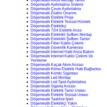
Döşemealtı Avize Montajı Tamiri
Döşemealtı Aydınlatma Sistemi
Döşemealtı Çevre Aydınlatma
Döşemealtı Diafon Onarımı
Döşemealtı Elektrik Proje
Döşemealtı Elektrik Tesisat Hizmeti
Döşemealtı Elektrikçi
Döşemealtı 7/24 Elektrik Arıza
Döşemealtı Elektrikli Şofben Montajı
Döşemealtı Elektrikli Şofben Tamiri
Döşemealtı Fiber Kablo Çekimi
Döşemealtı Güvenlik Kamerası
Döşemealtı İnternet Hattı Arıza Bakım
Döşemealtı İnternet Kablo Çekimi Ve
Yenileme
Döşemealtı Kaçak Akım Arızası
Döşemealtı Klima Elektrik Hattı Bağlantısı
Döşemealtı Kombi Sigortası
Döşemealtı Led Montajı
Döşemealtı Led Spot Aydınlatma
Döşemealtı Sigorta Arızası
Döşemealtı Elektrik Tamir Ustası
Döşemealtı Elektrik Tesisat Ustası
Döşemealtı Taahhüt İşleri
Döşemealtı Elektrikçi Yakın