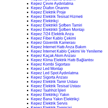
Kepez Çevre Aydınlatma
Kepez Diafon Onarımı
Kepez Elektrik Proje
Kepez Elektrik Tesisat Hizmeti
Kepez Elektrikçi
Kepez Elektrikli Şofben Tamiri
Kepez Elektrikli Şofben Montajı
Kepez 7/24 Elektrik Arıza
Kepez Fiber Kablo Çekimi
Kepez Güvenlik Kamerası
Kepez İnternet Hattı Arıza Bakım
Kepez İnternet Kablo Çekimi Ve Yenileme
Kepez Kaçak Akım Arızası
Kepez Klima Elektrik Hattı Bağlantısı
Kepez Kombi Sigortası
Kepez Led Montajı
Kepez Led Spot Aydınlatma
Kepez Sigorta Arızası
Kepez Elektrik Tamir Ustası
Kepez Elektrik Tesisat Ustası
Kepez Taahhüt İşleri
Kepez Elektrikçi Yakın
Kepez Bana Yakın Elektrikçi
Kepez Elektrik Servis
Kepez Elektrik Tamircisi