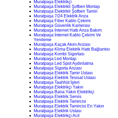
Muratpaşa Elektrikçi
Muratpaşa Elektrikli Şofben Montajı
Muratpaşa Elektrikli Şofben Tamiri
Muratpaşa 7/24 Elektrik Arıza
Muratpaşa Fiber Kablo Çekimi
Muratpaşa Güvenlik Kamerası
Muratpaşa İnternet Hattı Arıza Bakım
Muratpaşa İnternet Kablo Çekimi Ve
Yenileme
Muratpaşa Kaçak Akım Arızası
Muratpaşa Klima Elektrik Hattı Bağlantısı
Muratpaşa Kombi Sigortası
Muratpaşa Led Montajı
Muratpaşa Led Spot Aydınlatma
Muratpaşa Sigorta Arızası
Muratpaşa Elektrik Tamir Ustası
Muratpaşa Elektrik Tesisat Ustası
Muratpaşa Taahhüt İşleri
Muratpaşa Elektrikçi Yakın
Muratpaşa Bana Yakın Elektrikçi
Muratpaşa Elektrik Servis
Muratpaşa Elektrik Tamircisi
Muratpaşa Elektrik Tamircisi En Yakın
Muratpaşa Elektrik Ustası
Muratpaşa Elektrikçi Acil