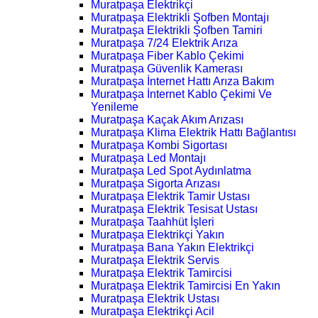
Muratpaşa Elektrikçi
Muratpaşa Elektrikli Şofben Montajı
Muratpaşa Elektrikli Şofben Tamiri
Muratpaşa 7/24 Elektrik Arıza
Muratpaşa Fiber Kablo Çekimi
Muratpaşa Güvenlik Kamerası
Muratpaşa İnternet Hattı Arıza Bakım
Muratpaşa İnternet Kablo Çekimi Ve
Yenileme
Muratpaşa Kaçak Akım Arızası
Muratpaşa Klima Elektrik Hattı Bağlantısı
Muratpaşa Kombi Sigortası
Muratpaşa Led Montajı
Muratpaşa Led Spot Aydınlatma
Muratpaşa Sigorta Arızası
Muratpaşa Elektrik Tamir Ustası
Muratpaşa Elektrik Tesisat Ustası
Muratpaşa Taahhüt İşleri
Muratpaşa Elektrikçi Yakın
Muratpaşa Bana Yakın Elektrikçi
Muratpaşa Elektrik Servis
Muratpaşa Elektrik Tamircisi
Muratpaşa Elektrik Tamircisi En Yakın
Muratpaşa Elektrik Ustası
Muratpaşa Elektrikçi Acil