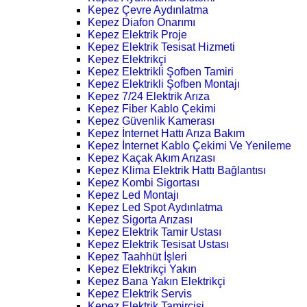
Kepez Çevre Aydınlatma
Kepez Diafon Onarımı
Kepez Elektrik Proje
Kepez Elektrik Tesisat Hizmeti
Kepez Elektrikçi
Kepez Elektrikli Şofben Tamiri
Kepez Elektrikli Şofben Montajı
Kepez 7/24 Elektrik Arıza
Kepez Fiber Kablo Çekimi
Kepez Güvenlik Kamerası
Kepez İnternet Hattı Arıza Bakım
Kepez İnternet Kablo Çekimi Ve Yenileme
Kepez Kaçak Akım Arızası
Kepez Klima Elektrik Hattı Bağlantısı
Kepez Kombi Sigortası
Kepez Led Montajı
Kepez Led Spot Aydınlatma
Kepez Sigorta Arızası
Kepez Elektrik Tamir Ustası
Kepez Elektrik Tesisat Ustası
Kepez Taahhüt İşleri
Kepez Elektrikçi Yakın
Kepez Bana Yakın Elektrikçi
Kepez Elektrik Servis
Kepez Elektrik Tamircisi