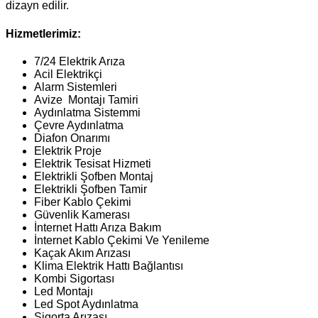
dizayn edilir.
Hizmetlerimiz:
7/24 Elektrik Arıza
Acil Elektrikçi
Alarm Sistemleri
Avize Montajı Tamiri
Aydınlatma Sistemmi
Çevre Aydınlatma
Diafon Onarımı
Elektrik Proje
Elektrik Tesisat Hizmeti
Elektrikli Şofben Montaj
Elektrikli Şofben Tamir
Fiber Kablo Çekimi
Güvenlik Kamerası
İnternet Hattı Arıza Bakım
İnternet Kablo Çekimi Ve Yenileme
Kaçak Akım Arızası
Klima Elektrik Hattı Bağlantısı
Kombi Sigortası
Led Montajı
Led Spot Aydınlatma
Sigorta Arızası