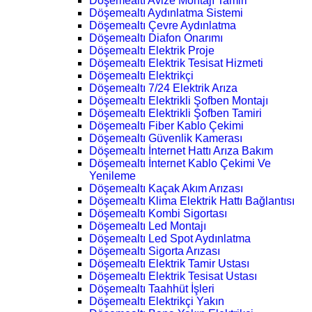
Döşemealtı Avize Montajı Tamiri
Döşemealtı Aydınlatma Sistemi
Döşemealtı Çevre Aydınlatma
Döşemealtı Diafon Onarımı
Döşemealtı Elektrik Proje
Döşemealtı Elektrik Tesisat Hizmeti
Döşemealtı Elektrikçi
Döşemealtı 7/24 Elektrik Arıza
Döşemealtı Elektrikli Şofben Montajı
Döşemealtı Elektrikli Şofben Tamiri
Döşemealtı Fiber Kablo Çekimi
Döşemealtı Güvenlik Kamerası
Döşemealtı İnternet Hattı Arıza Bakım
Döşemealtı İnternet Kablo Çekimi Ve
Yenileme
Döşemealtı Kaçak Akım Arızası
Döşemealtı Klima Elektrik Hattı Bağlantısı
Döşemealtı Kombi Sigortası
Döşemealtı Led Montajı
Döşemealtı Led Spot Aydınlatma
Döşemealtı Sigorta Arızası
Döşemealtı Elektrik Tamir Ustası
Döşemealtı Elektrik Tesisat Ustası
Döşemealtı Taahhüt İşleri
Döşemealtı Elektrikçi Yakın