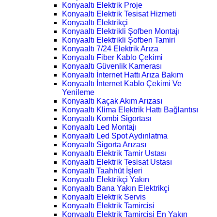
Konyaaltı Elektrik Proje
Konyaaltı Elektrik Tesisat Hizmeti
Konyaaltı Elektrikçi
Konyaaltı Elektrikli Şofben Montajı
Konyaaltı Elektrikli Şofben Tamiri
Konyaaltı 7/24 Elektrik Arıza
Konyaaltı Fiber Kablo Çekimi
Konyaaltı Güvenlik Kamerası
Konyaaltı İnternet Hattı Arıza Bakım
Konyaaltı İnternet Kablo Çekimi Ve
Yenileme
Konyaaltı Kaçak Akım Arızası
Konyaaltı Klima Elektrik Hattı Bağlantısı
Konyaaltı Kombi Sigortası
Konyaaltı Led Montajı
Konyaaltı Led Spot Aydınlatma
Konyaaltı Sigorta Arızası
Konyaaltı Elektrik Tamir Ustası
Konyaaltı Elektrik Tesisat Ustası
Konyaaltı Taahhüt İşleri
Konyaaltı Elektrikçi Yakın
Konyaaltı Bana Yakın Elektrikçi
Konyaaltı Elektrik Servis
Konyaaltı Elektrik Tamircisi
Konyaaltı Elektrik Tamircisi En Yakın