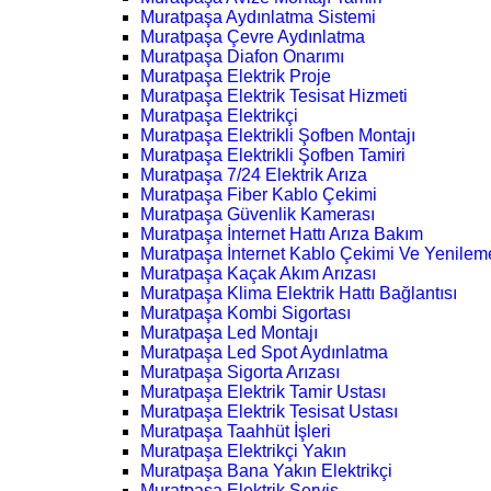
Muratpaşa Aydınlatma Sistemi
Muratpaşa Çevre Aydınlatma
Muratpaşa Diafon Onarımı
Muratpaşa Elektrik Proje
Muratpaşa Elektrik Tesisat Hizmeti
Muratpaşa Elektrikçi
Muratpaşa Elektrikli Şofben Montajı
Muratpaşa Elektrikli Şofben Tamiri
Muratpaşa 7/24 Elektrik Arıza
Muratpaşa Fiber Kablo Çekimi
Muratpaşa Güvenlik Kamerası
Muratpaşa İnternet Hattı Arıza Bakım
Muratpaşa İnternet Kablo Çekimi Ve Yenilem
Muratpaşa Kaçak Akım Arızası
Muratpaşa Klima Elektrik Hattı Bağlantısı
Muratpaşa Kombi Sigortası
Muratpaşa Led Montajı
Muratpaşa Led Spot Aydınlatma
Muratpaşa Sigorta Arızası
Muratpaşa Elektrik Tamir Ustası
Muratpaşa Elektrik Tesisat Ustası
Muratpaşa Taahhüt İşleri
Muratpaşa Elektrikçi Yakın
Muratpaşa Bana Yakın Elektrikçi
Muratpaşa Elektrik Servis