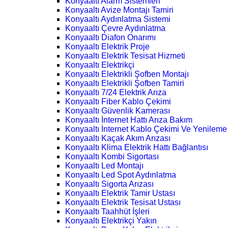
Konyaaltı Alarm Sistemleri
Konyaaltı Avize Montajı Tamiri
Konyaaltı Aydınlatma Sistemi
Konyaaltı Çevre Aydınlatma
Konyaaltı Diafon Onarımı
Konyaaltı Elektrik Proje
Konyaaltı Elektrik Tesisat Hizmeti
Konyaaltı Elektrikçi
Konyaaltı Elektrikli Şofben Montajı
Konyaaltı Elektrikli Şofben Tamiri
Konyaaltı 7/24 Elektrik Arıza
Konyaaltı Fiber Kablo Çekimi
Konyaaltı Güvenlik Kamerası
Konyaaltı İnternet Hattı Arıza Bakım
Konyaaltı İnternet Kablo Çekimi Ve Yenileme
Konyaaltı Kaçak Akım Arızası
Konyaaltı Klima Elektrik Hattı Bağlantısı
Konyaaltı Kombi Sigortası
Konyaaltı Led Montajı
Konyaaltı Led Spot Aydınlatma
Konyaaltı Sigorta Arızası
Konyaaltı Elektrik Tamir Ustası
Konyaaltı Elektrik Tesisat Ustası
Konyaaltı Taahhüt İşleri
Konyaaltı Elektrikçi Yakın