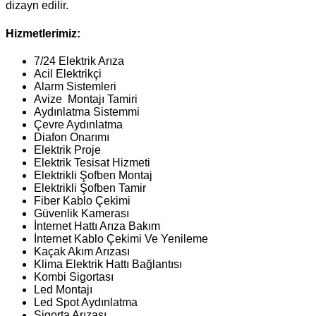
dizayn edilir.
Hizmetlerimiz:
7/24 Elektrik Arıza
Acil Elektrikçi
Alarm Sistemleri
Avize Montajı Tamiri
Aydınlatma Sistemmi
Çevre Aydınlatma
Diafon Onarımı
Elektrik Proje
Elektrik Tesisat Hizmeti
Elektrikli Şofben Montaj
Elektrikli Şofben Tamir
Fiber Kablo Çekimi
Güvenlik Kamerası
İnternet Hattı Arıza Bakım
İnternet Kablo Çekimi Ve Yenileme
Kaçak Akım Arızası
Klima Elektrik Hattı Bağlantısı
Kombi Sigortası
Led Montajı
Led Spot Aydınlatma
Sigorta Arızası