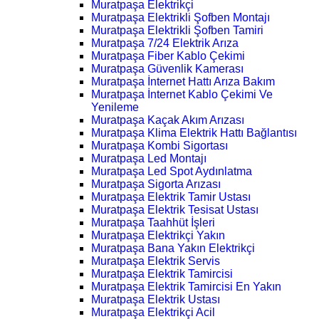
Muratpaşa Elektrikçi
Muratpaşa Elektrikli Şofben Montajı
Muratpaşa Elektrikli Şofben Tamiri
Muratpaşa 7/24 Elektrik Arıza
Muratpaşa Fiber Kablo Çekimi
Muratpaşa Güvenlik Kamerası
Muratpaşa İnternet Hattı Arıza Bakım
Muratpaşa İnternet Kablo Çekimi Ve
Yenileme
Muratpaşa Kaçak Akım Arızası
Muratpaşa Klima Elektrik Hattı Bağlantısı
Muratpaşa Kombi Sigortası
Muratpaşa Led Montajı
Muratpaşa Led Spot Aydınlatma
Muratpaşa Sigorta Arızası
Muratpaşa Elektrik Tamir Ustası
Muratpaşa Elektrik Tesisat Ustası
Muratpaşa Taahhüt İşleri
Muratpaşa Elektrikçi Yakın
Muratpaşa Bana Yakın Elektrikçi
Muratpaşa Elektrik Servis
Muratpaşa Elektrik Tamircisi
Muratpaşa Elektrik Tamircisi En Yakın
Muratpaşa Elektrik Ustası
Muratpaşa Elektrikçi Acil