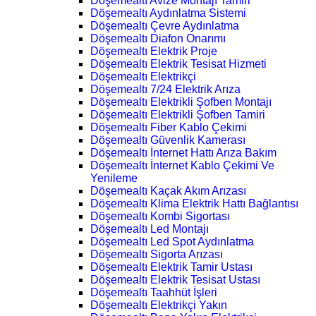
Döşemealtı Avize Montajı Tamiri
Döşemealtı Aydınlatma Sistemi
Döşemealtı Çevre Aydınlatma
Döşemealtı Diafon Onarımı
Döşemealtı Elektrik Proje
Döşemealtı Elektrik Tesisat Hizmeti
Döşemealtı Elektrikçi
Döşemealtı 7/24 Elektrik Arıza
Döşemealtı Elektrikli Şofben Montajı
Döşemealtı Elektrikli Şofben Tamiri
Döşemealtı Fiber Kablo Çekimi
Döşemealtı Güvenlik Kamerası
Döşemealtı İnternet Hattı Arıza Bakım
Döşemealtı İnternet Kablo Çekimi Ve
Yenileme
Döşemealtı Kaçak Akım Arızası
Döşemealtı Klima Elektrik Hattı Bağlantısı
Döşemealtı Kombi Sigortası
Döşemealtı Led Montajı
Döşemealtı Led Spot Aydınlatma
Döşemealtı Sigorta Arızası
Döşemealtı Elektrik Tamir Ustası
Döşemealtı Elektrik Tesisat Ustası
Döşemealtı Taahhüt İşleri
Döşemealtı Elektrikçi Yakın