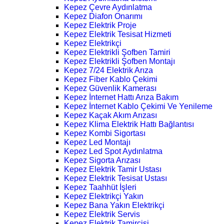
Kepez Çevre Aydınlatma
Kepez Diafon Onarımı
Kepez Elektrik Proje
Kepez Elektrik Tesisat Hizmeti
Kepez Elektrikçi
Kepez Elektrikli Şofben Tamiri
Kepez Elektrikli Şofben Montajı
Kepez 7/24 Elektrik Arıza
Kepez Fiber Kablo Çekimi
Kepez Güvenlik Kamerası
Kepez İnternet Hattı Arıza Bakım
Kepez İnternet Kablo Çekimi Ve Yenileme
Kepez Kaçak Akım Arızası
Kepez Klima Elektrik Hattı Bağlantısı
Kepez Kombi Sigortası
Kepez Led Montajı
Kepez Led Spot Aydınlatma
Kepez Sigorta Arızası
Kepez Elektrik Tamir Ustası
Kepez Elektrik Tesisat Ustası
Kepez Taahhüt İşleri
Kepez Elektrikçi Yakın
Kepez Bana Yakın Elektrikçi
Kepez Elektrik Servis
Kepez Elektrik Tamircisi