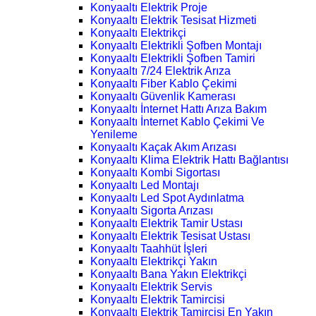
Konyaaltı Elektrik Proje
Konyaaltı Elektrik Tesisat Hizmeti
Konyaaltı Elektrikçi
Konyaaltı Elektrikli Şofben Montajı
Konyaaltı Elektrikli Şofben Tamiri
Konyaaltı 7/24 Elektrik Arıza
Konyaaltı Fiber Kablo Çekimi
Konyaaltı Güvenlik Kamerası
Konyaaltı İnternet Hattı Arıza Bakım
Konyaaltı İnternet Kablo Çekimi Ve
Yenileme
Konyaaltı Kaçak Akım Arızası
Konyaaltı Klima Elektrik Hattı Bağlantısı
Konyaaltı Kombi Sigortası
Konyaaltı Led Montajı
Konyaaltı Led Spot Aydınlatma
Konyaaltı Sigorta Arızası
Konyaaltı Elektrik Tamir Ustası
Konyaaltı Elektrik Tesisat Ustası
Konyaaltı Taahhüt İşleri
Konyaaltı Elektrikçi Yakın
Konyaaltı Bana Yakın Elektrikçi
Konyaaltı Elektrik Servis
Konyaaltı Elektrik Tamircisi
Konyaaltı Elektrik Tamircisi En Yakın