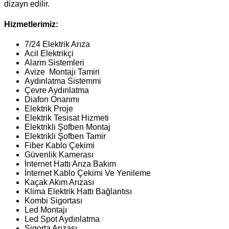
dizayn edilir.
Hizmetlerimiz:
7/24 Elektrik Arıza
Acil Elektrikçi
Alarm Sistemleri
Avize Montajı Tamiri
Aydınlatma Sistemmi
Çevre Aydınlatma
Diafon Onarımı
Elektrik Proje
Elektrik Tesisat Hizmeti
Elektrikli Şofben Montaj
Elektrikli Şofben Tamir
Fiber Kablo Çekimi
Güvenlik Kamerası
İnternet Hattı Arıza Bakım
İnternet Kablo Çekimi Ve Yenileme
Kaçak Akım Arızası
Klima Elektrik Hattı Bağlantısı
Kombi Sigortası
Led Montajı
Led Spot Aydınlatma
Sigorta Arızası