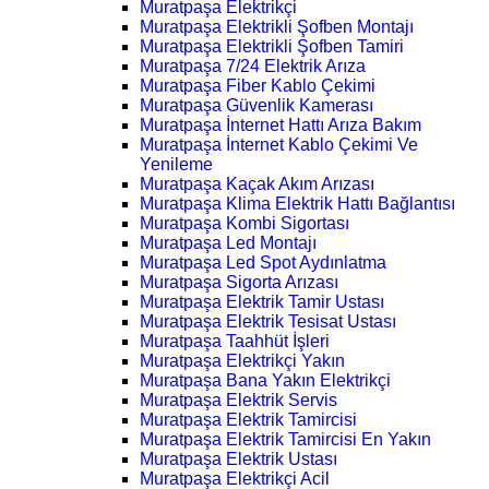
Muratpaşa Elektrikçi
Muratpaşa Elektrikli Şofben Montajı
Muratpaşa Elektrikli Şofben Tamiri
Muratpaşa 7/24 Elektrik Arıza
Muratpaşa Fiber Kablo Çekimi
Muratpaşa Güvenlik Kamerası
Muratpaşa İnternet Hattı Arıza Bakım
Muratpaşa İnternet Kablo Çekimi Ve
Yenileme
Muratpaşa Kaçak Akım Arızası
Muratpaşa Klima Elektrik Hattı Bağlantısı
Muratpaşa Kombi Sigortası
Muratpaşa Led Montajı
Muratpaşa Led Spot Aydınlatma
Muratpaşa Sigorta Arızası
Muratpaşa Elektrik Tamir Ustası
Muratpaşa Elektrik Tesisat Ustası
Muratpaşa Taahhüt İşleri
Muratpaşa Elektrikçi Yakın
Muratpaşa Bana Yakın Elektrikçi
Muratpaşa Elektrik Servis
Muratpaşa Elektrik Tamircisi
Muratpaşa Elektrik Tamircisi En Yakın
Muratpaşa Elektrik Ustası
Muratpaşa Elektrikçi Acil