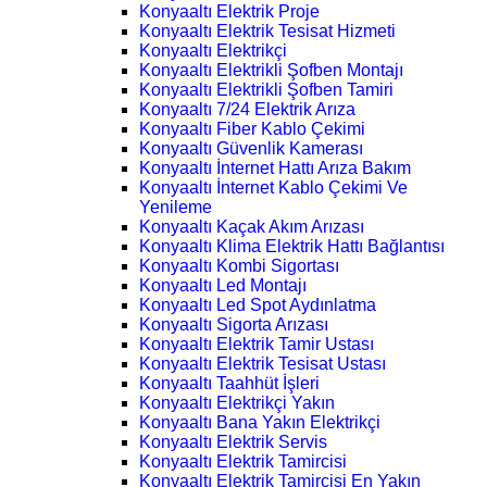
Konyaaltı Elektrik Proje
Konyaaltı Elektrik Tesisat Hizmeti
Konyaaltı Elektrikçi
Konyaaltı Elektrikli Şofben Montajı
Konyaaltı Elektrikli Şofben Tamiri
Konyaaltı 7/24 Elektrik Arıza
Konyaaltı Fiber Kablo Çekimi
Konyaaltı Güvenlik Kamerası
Konyaaltı İnternet Hattı Arıza Bakım
Konyaaltı İnternet Kablo Çekimi Ve
Yenileme
Konyaaltı Kaçak Akım Arızası
Konyaaltı Klima Elektrik Hattı Bağlantısı
Konyaaltı Kombi Sigortası
Konyaaltı Led Montajı
Konyaaltı Led Spot Aydınlatma
Konyaaltı Sigorta Arızası
Konyaaltı Elektrik Tamir Ustası
Konyaaltı Elektrik Tesisat Ustası
Konyaaltı Taahhüt İşleri
Konyaaltı Elektrikçi Yakın
Konyaaltı Bana Yakın Elektrikçi
Konyaaltı Elektrik Servis
Konyaaltı Elektrik Tamircisi
Konyaaltı Elektrik Tamircisi En Yakın