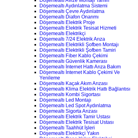
Döşemealtı Avize Montajı Tamiri
Döşemealtı Aydınlatma Sistemi
Döşemealtı Çevre Aydınlatma
Döşemealtı Diafon Onarımı
Döşemealtı Elektrik Proje
Döşemealtı Elektrik Tesisat Hizmeti
Döşemealtı Elektrikçi
Döşemealtı 7/24 Elektrik Arıza
Döşemealtı Elektrikli Şofben Montajı
Döşemealtı Elektrikli Şofben Tamiri
Döşemealtı Fiber Kablo Çekimi
Döşemealtı Güvenlik Kamerası
Döşemealtı İnternet Hattı Arıza Bakım
Döşemealtı İnternet Kablo Çekimi Ve
Yenileme
Döşemealtı Kaçak Akım Arızası
Döşemealtı Klima Elektrik Hattı Bağlantısı
Döşemealtı Kombi Sigortası
Döşemealtı Led Montajı
Döşemealtı Led Spot Aydınlatma
Döşemealtı Sigorta Arızası
Döşemealtı Elektrik Tamir Ustası
Döşemealtı Elektrik Tesisat Ustası
Döşemealtı Taahhüt İşleri
Döşemealtı Elektrikçi Yakın