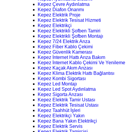
Kepez Çevre Aydınlatma
Kepez Diafon Onarımı
Kepez Elektrik Proje
Kepez Elektrik Tesisat Hizmeti
Kepez Elektrikçi
Kepez Elektrikli Şofben Tamiri
Kepez Elektrikli Şofben Montajı
Kepez 7/24 Elektrik Arıza
Kepez Fiber Kablo Çekimi
Kepez Güvenlik Kamerası
Kepez İnternet Hattı Arıza Bakım
Kepez İnternet Kablo Çekimi Ve Yenileme
Kepez Kaçak Akım Arızası
Kepez Klima Elektrik Hattı Bağlantısı
Kepez Kombi Sigortası
Kepez Led Montajı
Kepez Led Spot Aydınlatma
Kepez Sigorta Arızası
Kepez Elektrik Tamir Ustası
Kepez Elektrik Tesisat Ustası
Kepez Taahhüt İşleri
Kepez Elektrikçi Yakın
Kepez Bana Yakın Elektrikçi
Kepez Elektrik Servis
Kepez Elektrik Tamircisi